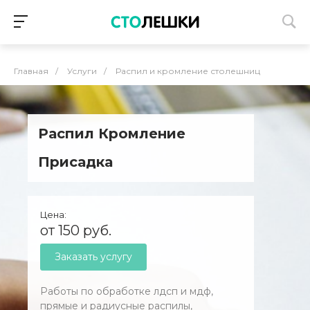
Главная
/
Услуги
/
Распил и кромление столешниц
Распил Кромление
Присадка
Цена:
от 150 руб.
Заказать услугу
Работы по обработке лдсп и мдф,
прямые и радиусные распилы,