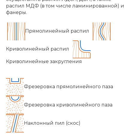
распил МДФ (в том числе ламинированной) и
фанеры.
Прямолинейный распил
Криволинейный распил
Криволинейные закругления
Фрезеровка прямолинейного паза
Фрезеровка криволинейного паза
Наклонный пил (скос)