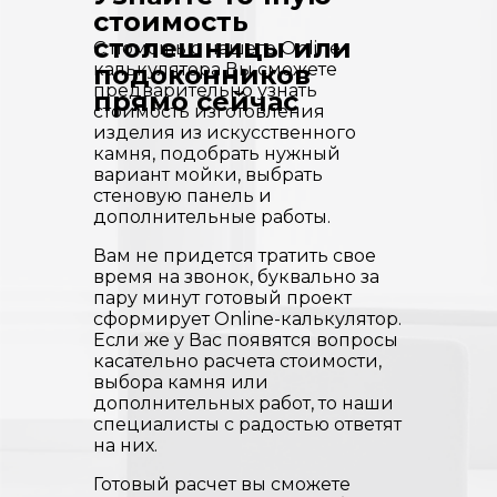
стоимость
столешницы или
С помощью нашего Online-
калькулятора Вы сможете
подоконников
предварительно узнать
прямо сейчас
стоимость изготовления
изделия из искусственного
камня, подобрать нужный
вариант мойки, выбрать
стеновую панель и
дополнительные работы.
Вам не придется тратить свое
время на звонок, буквально за
пару минут готовый проект
сформирует Online-калькулятор.
Если же у Вас появятся вопросы
касательно расчета стоимости,
выбора камня или
дополнительных работ, то наши
специалисты с радостью ответят
на них.
Готовый расчет вы сможете