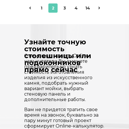
1
2
3
4
14
Узнайте точную
стоимость
столешницы или
С помощью нашего Online-
калькулятора Вы сможете
подоконников
предварительно узнать
прямо сейчас
стоимость изготовления
изделия из искусственного
камня, подобрать нужный
вариант мойки, выбрать
стеновую панель и
дополнительные работы.
Вам не придется тратить свое
время на звонок, буквально за
пару минут готовый проект
сформирует Online-калькулятор.