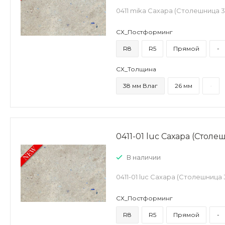
0411 mika Сахара (Столешница 
СХ_Постформинг
R8
R5
Прямой
-
СХ_Толщина
38 мм Влаг
26 мм
-
0411-01 luc Сахара (Стол
В наличии
0411-01 luc Сахара (Столешница
СХ_Постформинг
R8
R5
Прямой
-