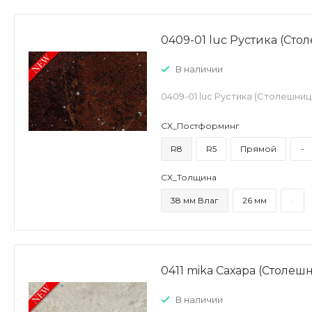
0409-01 luc Рустика (Ст
В наличии
0409-01 luc Рустика (Столешни
СХ_Постформинг
R8
R5
Прямой
-
СХ_Толщина
38 мм Влаг
26 мм
-
0411 mika Сахара (Столе
В наличии