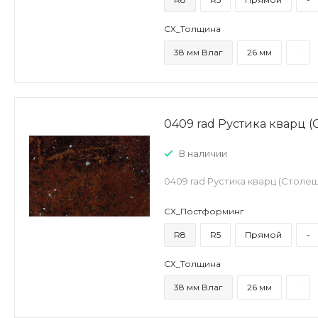
СХ_Толщина
38 мм Влаг
26 мм
-
0409 rad Рустика кварц 
В наличии
0409 rad Рустика кварц (Столе
СХ_Постформинг
R8
R5
Прямой
-
СХ_Толщина
38 мм Влаг
26 мм
-