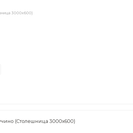
шница 3000х600)
учино (Столешница 3000х600)