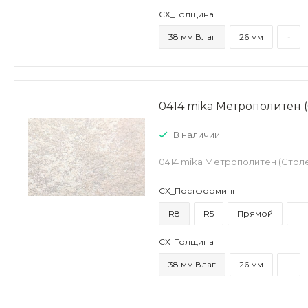
СХ_Толщина
38 мм Влаг
26 мм
-
0414 mika Метрополитен 
В наличии
0414 mika Метрополитен (Стол
СХ_Постформинг
R8
R5
Прямой
-
СХ_Толщина
38 мм Влаг
26 мм
-