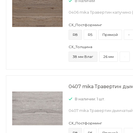
В наличии
0406 mika Травертин капучино
СХ_Постформинг
R8
R5
Прямой
-
СХ_Толщина
38 мм Влаг
26 мм
-
0407 mika Травертин ды
В наличии: 1 шт.
0407 mika Травертин дымчатый
СХ_Постформинг
R8
R5
Прямой
-