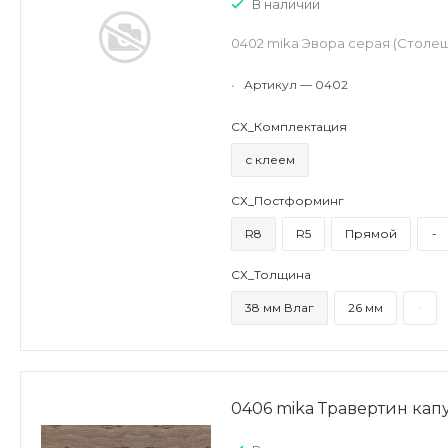
В наличии
0402 mika Эвора серая (Столе
•
Артикул — 0402
СХ_Комплектация
с клеем
СХ_Постформинг
R8
R5
Прямой
-
СХ_Толщина
38 мм Влаг
26 мм
-
0406 mika Травертин кап