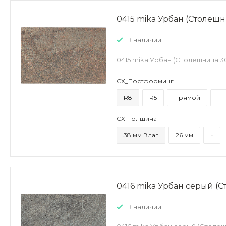
0415 mika Урбан (Столеш
В наличии
0415 mika Урбан (Столешница 
СХ_Постформинг
R8
R5
Прямой
-
СХ_Толщина
38 мм Влаг
26 мм
-
0416 mika Урбан серый (
В наличии