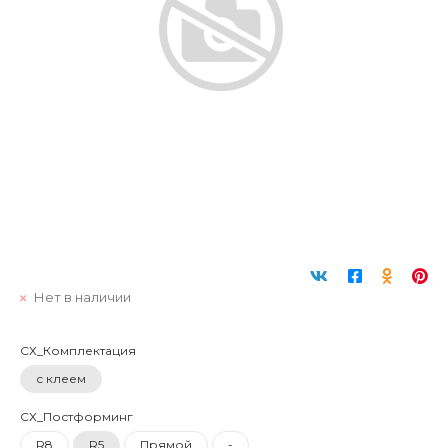
Нет в наличии
СХ_Комплектация
с клеем
СХ_Постформинг
R8
R5
Прямой
-