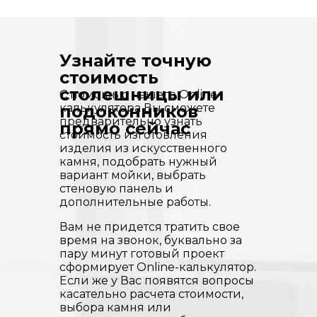
Узнайте точную
стоимость
столешницы или
С помощью нашего Online-
калькулятора Вы сможете
подоконников
предварительно узнать
прямо сейчас
стоимость изготовления
изделия из искусственного
камня, подобрать нужный
вариант мойки, выбрать
стеновую панель и
дополнительные работы.
Вам не придется тратить свое
время на звонок, буквально за
пару минут готовый проект
сформирует Online-калькулятор.
Если же у Вас появятся вопросы
касательно расчета стоимости,
выбора камня или