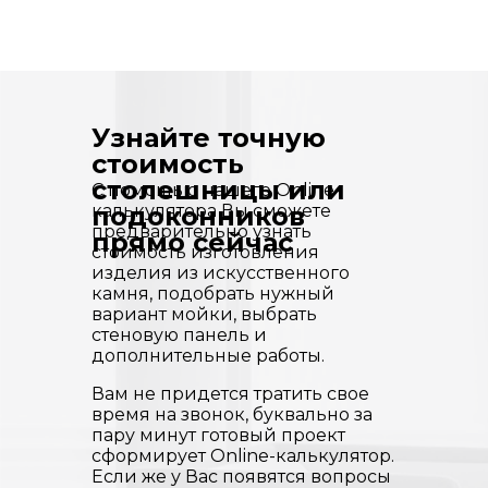
Узнайте точную
стоимость
столешницы или
С помощью нашего Online-
калькулятора Вы сможете
подоконников
предварительно узнать
прямо сейчас
стоимость изготовления
изделия из искусственного
камня, подобрать нужный
вариант мойки, выбрать
стеновую панель и
дополнительные работы.
Вам не придется тратить свое
время на звонок, буквально за
пару минут готовый проект
сформирует Online-калькулятор.
Если же у Вас появятся вопросы