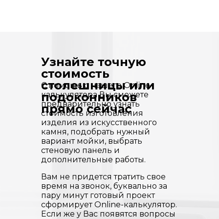
Узнайте точную
стоимость
столешницы или
С помощью нашего Online-
калькулятора Вы сможете
подоконников
предварительно узнать
прямо сейчас
стоимость изготовления
изделия из искусственного
камня, подобрать нужный
вариант мойки, выбрать
стеновую панель и
дополнительные работы.
Вам не придется тратить свое
время на звонок, буквально за
пару минут готовый проект
сформирует Online-калькулятор.
Если же у Вас появятся вопросы