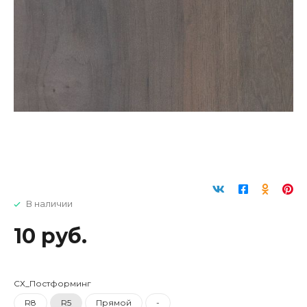
В наличии
10 руб.
СХ_Постформинг
R8
R5
Прямой
-