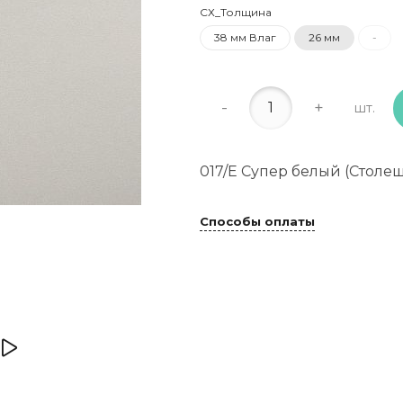
СХ_Толщина
38 мм Влаг
26 мм
-
-
+
шт.
017/Е Супер белый (Столе
Способы оплаты