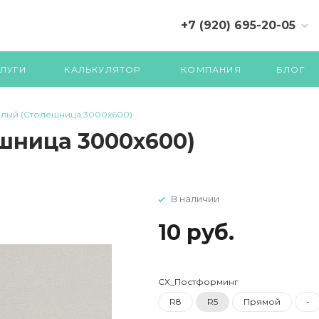
+7 (920) 695-20-05
+7 (4822) 71-07-70 (710)
ЛУГИ
КАЛЬКУЛЯТОР
КОМПАНИЯ
БЛОГ
елый (Столешница 3000х600)
ешница 3000х600)
В наличии
10 руб.
СХ_Постформинг
R8
R5
Прямой
-