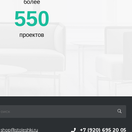
более
550
проектов
+7 (920) 695 20 05
shop@stoleshki.ru