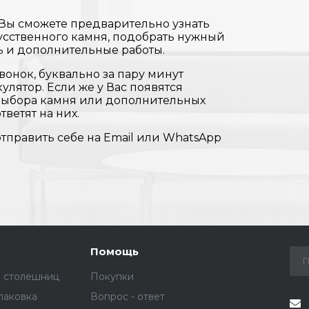
 Вы сможете предварительно узнать
усственного камня, подобрать нужный
ь и дополнительные работы.
вонок, буквально за пару минут
улятор. Если же у Вас появятся
 выбора камня или дополнительных
тветят на них.
отправить себе на Email или WhatsApp
Помощь
е столешниц
Покупки
паковка
Вопрос - ответ