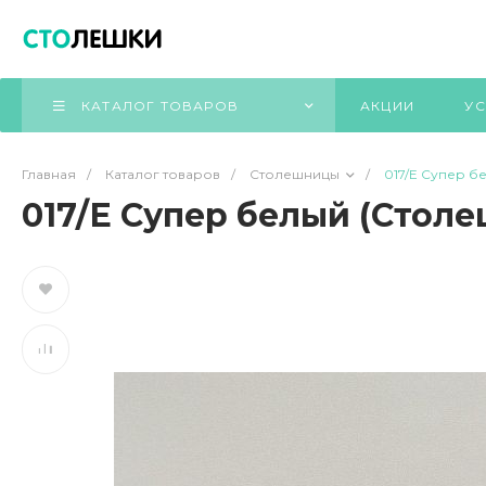
КАТАЛОГ ТОВАРОВ
АКЦИИ
УС
Главная
/
Каталог товаров
/
Столешницы
/
017/Е Супер б
017/Е Супер белый (Стол