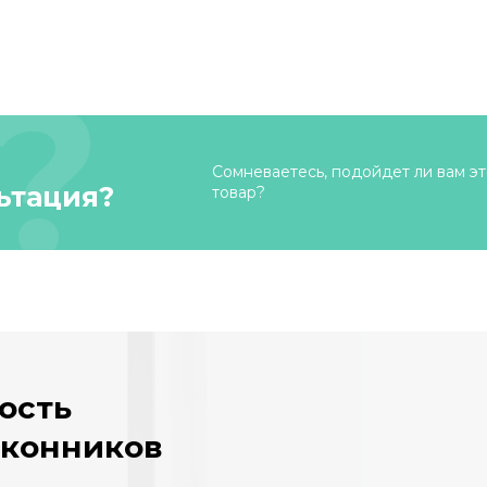
Сомневаетесь, подойдет ли вам эт
ьтация?
товар?
ость
оконников