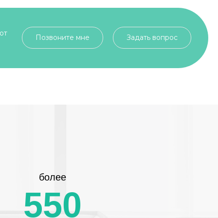
от
Позвоните мне
Задать вопрос
более
550