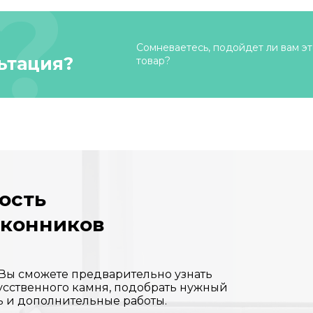
Сомневаетесь, подойдет ли вам эт
ьтация?
товар?
ость
оконников
 Вы сможете предварительно узнать
усственного камня, подобрать нужный
ь и дополнительные работы.