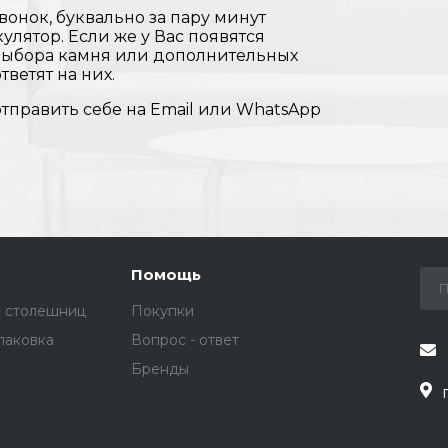
вонок, буквально за пару минут
улятор. Если же у Вас появятся
 выбора камня или дополнительных
тветят на них.
отправить себе на Email или WhatsApp
Помощь
е столешниц
Покупки
паковка
Вопрос - ответ
Бренды