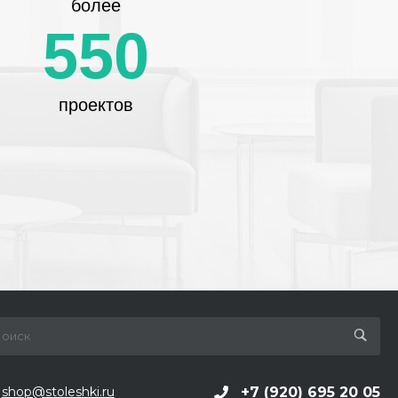
более
550
проектов
+7 (920) 695 20 05
shop@stoleshki.ru