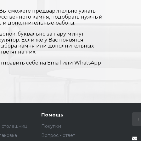
 Вы сможете предварительно узнать
усственного камня, подобрать нужный
ь и дополнительные работы.
вонок, буквально за пару минут
улятор. Если же у Вас появятся
 выбора камня или дополнительных
тветят на них.
отправить себе на Email или WhatsApp
Помощь
е столешниц
Покупки
паковка
Вопрос - ответ