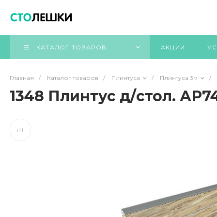
КАТАЛОГ ТОВАРОВ
АКЦИИ
УС
Главная
/
Каталог товаров
/
Плинтуса
/
Плинтуса 3м
/
1348 Плинтус д/стол. АР7