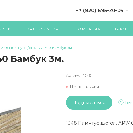
+7 (920) 695-20-05
+7 (4822) 71-07-70 (710)
ЛУГИ
КАЛЬКУЛЯТОР
КОМПАНИЯ
БЛОГ
1348 Плинтус д/стол. АР740 Бамбук 3м.
40 Бамбук 3м.
Артикул:
1348
Нет в наличии
Подписаться
Быс
1348 Плинтус д/стол. АР74