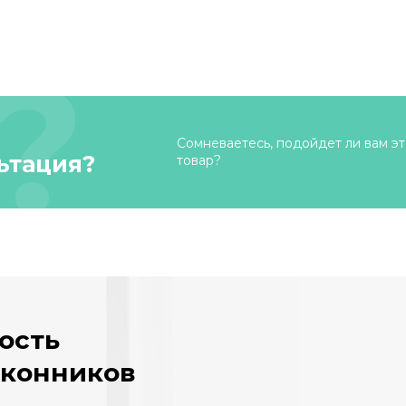
Сомневаетесь, подойдет ли вам эт
ьтация?
товар?
ость
оконников