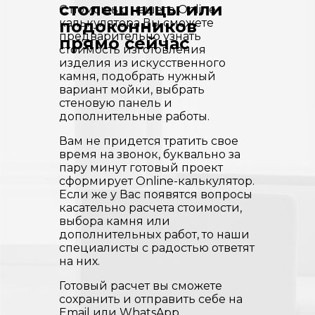
столешницы или
С помощью нашего Online-
калькулятора Вы сможете
подоконников
предварительно узнать
прямо сейчас
стоимость изготовления
изделия из искусственного
камня, подобрать нужный
вариант мойки, выбрать
стеновую панель и
дополнительные работы.
Вам не придется тратить свое
время на звонок, буквально за
пару минут готовый проект
сформирует Online-калькулятор.
Если же у Вас появятся вопросы
касательно расчета стоимости,
выбора камня или
дополнительных работ, то наши
специалисты с радостью ответят
на них.
Готовый расчет вы сможете
сохранить и отправить себе на
Email или WhatsApp