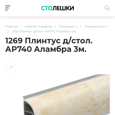
Главная
/
Каталог товаров
/
Плинтуса
/
Плинтуса 3м
/
1269 Плинтус д/стол. АР740 Аламбра 3м.
1269 Плинтус д/стол.
АР740 Аламбра 3м.