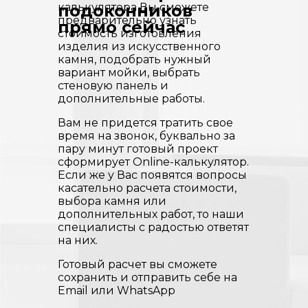
калькулятора Вы сможете
подоконников
предварительно узнать
прямо сейчас
стоимость изготовления
изделия из искусственного
камня, подобрать нужный
вариант мойки, выбрать
стеновую панель и
дополнительные работы.
Вам не придется тратить свое
время на звонок, буквально за
пару минут готовый проект
сформирует Online-калькулятор.
Если же у Вас появятся вопросы
касательно расчета стоимости,
выбора камня или
дополнительных работ, то наши
специалисты с радостью ответят
на них.
Готовый расчет вы сможете
сохранить и отправить себе на
Email или WhatsApp