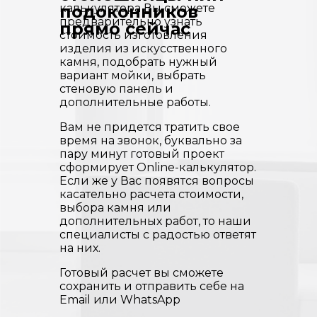
калькулятора Вы сможете
подоконников
предварительно узнать
прямо сейчас
стоимость изготовления
изделия из искусственного
камня, подобрать нужный
вариант мойки, выбрать
стеновую панель и
дополнительные работы.
Вам не придется тратить свое
время на звонок, буквально за
пару минут готовый проект
сформирует Online-калькулятор.
Если же у Вас появятся вопросы
касательно расчета стоимости,
выбора камня или
дополнительных работ, то наши
специалисты с радостью ответят
на них.
Готовый расчет вы сможете
сохранить и отправить себе на
Email или WhatsApp