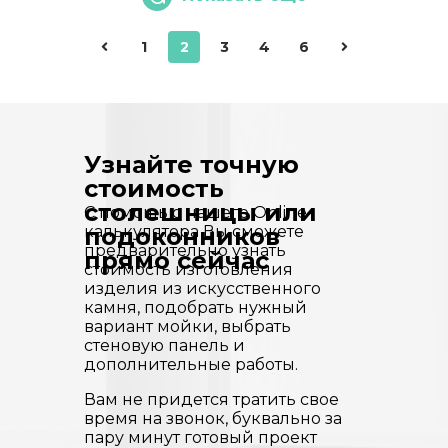
1
2
3
4
6
Узнайте точную
стоимость
столешницы или
С помощью нашего Online-
калькулятора Вы сможете
подоконников
предварительно узнать
прямо сейчас
стоимость изготовления
изделия из искусственного
камня, подобрать нужный
вариант мойки, выбрать
стеновую панель и
дополнительные работы.
Вам не придется тратить свое
время на звонок, буквально за
пару минут готовый проект