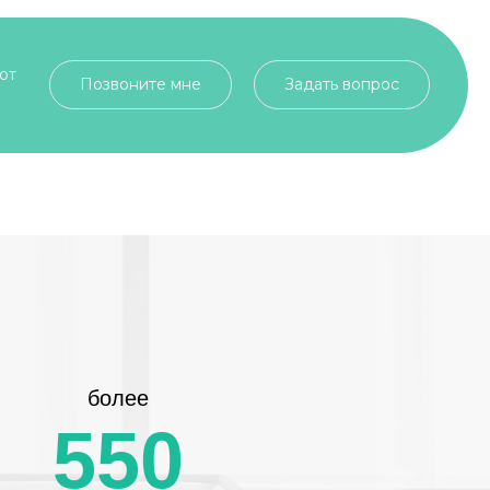
от
Позвоните мне
Задать вопрос
более
550