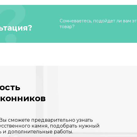
Сомневаетесь, подойдет ли вам эт
ьтация?
товар?
ость
оконников
 Вы сможете предварительно узнать
усственного камня, подобрать нужный
ь и дополнительные работы.