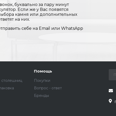
вонок, буквально за пару минут
улятор. Если же у Вас появятся
 выбора камня или дополнительных
тветят на них.
отправить себе на Email или WhatsApp
Помощь
е столешниц
Покупки
паковка
Вопрос - ответ
Бренды