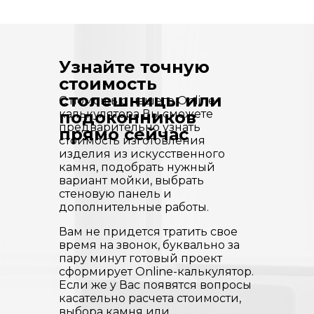
Узнайте точную
стоимость
столешницы или
С помощью нашего Online-
калькулятора Вы сможете
подоконников
предварительно узнать
прямо сейчас
стоимость изготовления
изделия из искусственного
камня, подобрать нужный
вариант мойки, выбрать
стеновую панель и
дополнительные работы.
Вам не придется тратить свое
время на звонок, буквально за
пару минут готовый проект
сформирует Online-калькулятор.
Если же у Вас появятся вопросы
касательно расчета стоимости,
выбора камня или