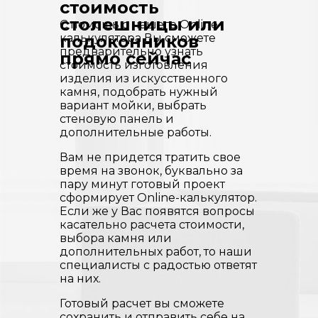
стоимость
столешницы или
С помощью нашего Online-
калькулятора Вы сможете
подоконников
предварительно узнать
прямо сейчас
стоимость изготовления
изделия из искусственного
камня, подобрать нужный
вариант мойки, выбрать
стеновую панель и
дополнительные работы.
Вам не придется тратить свое
время на звонок, буквально за
пару минут готовый проект
сформирует Online-калькулятор.
Если же у Вас появятся вопросы
касательно расчета стоимости,
выбора камня или
дополнительных работ, то наши
специалисты с радостью ответят
на них.
Готовый расчет вы сможете
сохранить и отправить себе на