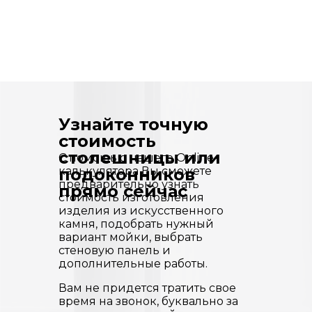
Узнайте точную
стоимость
столешницы или
С помощью нашего Online-
калькулятора Вы сможете
подоконников
предварительно узнать
прямо сейчас
стоимость изготовления
изделия из искусственного
камня, подобрать нужный
вариант мойки, выбрать
стеновую панель и
дополнительные работы.
Вам не придется тратить свое
время на звонок, буквально за