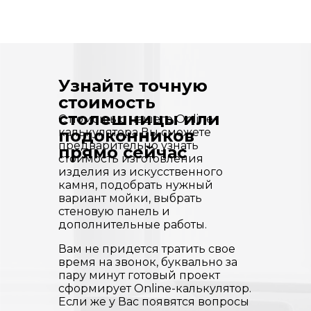
Узнайте точную
стоимость
столешницы или
С помощью нашего Online-
калькулятора Вы сможете
подоконников
предварительно узнать
прямо сейчас
стоимость изготовления
изделия из искусственного
камня, подобрать нужный
вариант мойки, выбрать
стеновую панель и
дополнительные работы.
Вам не придется тратить свое
время на звонок, буквально за
пару минут готовый проект
сформирует Online-калькулятор.
Если же у Вас появятся вопросы