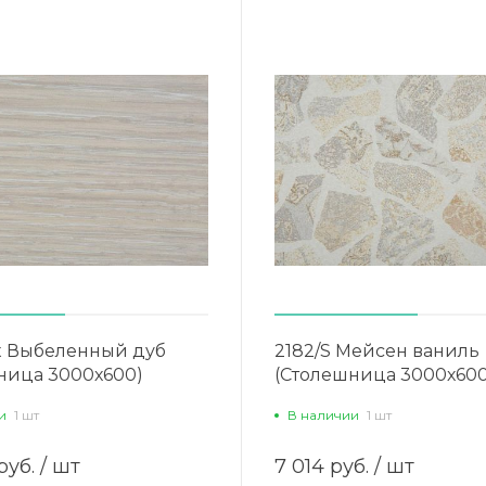
ix Выбеленный дуб
2182/S Мейсен ваниль
ница 3000х600)
(Столешница 3000х600
и
1 шт
В наличии
1 шт
руб.
/ шт
7 014 руб.
/ шт