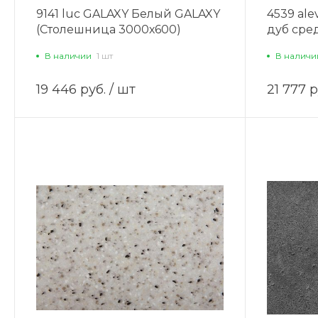
9141 luc GALAXY Белый GALAXY
4539 al
(Столешница 3000х600)
дуб сре
3000х60
В наличии
1 шт
В наличи
19 446 руб.
/ шт
21 777 р