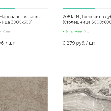
 Марсианская капля
2081/FN Древесина ду
ница 3000х600)
(Столешница 3000х600
и
0 шт
В наличии
0 шт
б.
/ шт
6 279 руб.
/ шт