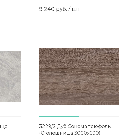
9 240 руб.
/ шт
ица
3229/S Дуб Сонома трюфель
(Столешница 3000х600)