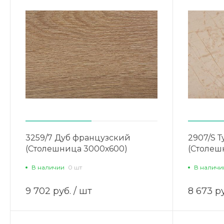
3259/7 Дуб французский
2907/S 
(Столешница 3000х600)
(Столеш
В наличии
0 шт
В наличи
9 702 руб.
/ шт
8 673 ру