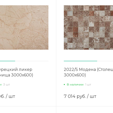
Турецкий ликер
2022/S Модена (Столе
ница 3000х600)
3000х600)
и
3 шт
В наличии
1 шт
б.
/ шт
7 014 руб.
/ шт