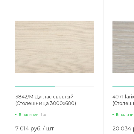
3842/М Дуглас светлый
4071 lar
(Столешница 3000х600)
(Столеш
В наличии
1 шт
В наличи
7 014 руб.
/ шт
20 034 