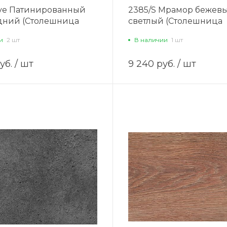
eve Патинированный
2385/S Мрамор бежев
дний (Столешница
светлый (Столешница
0)
4100х600)
и
2 шт
В наличии
1 шт
уб.
/ шт
9 240 руб.
/ шт