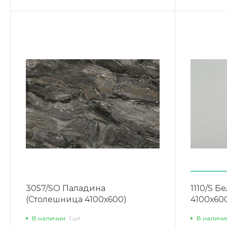
3057/SO Паладина
1110/S 
(Столешница 4100х600)
4100х60
В наличии
1 шт
В наличи