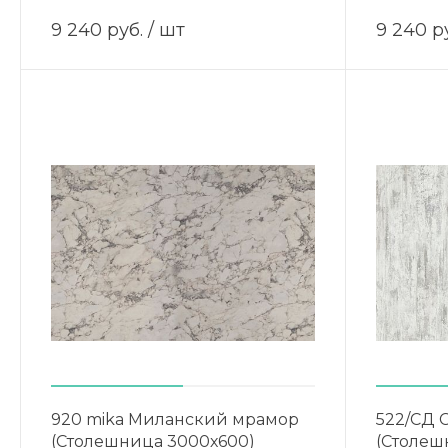
9 240 руб.
/ шт
9 240 р
920 mika Миланский мрамор
522/СД 
(Столешница 3000х600)
(Столеш