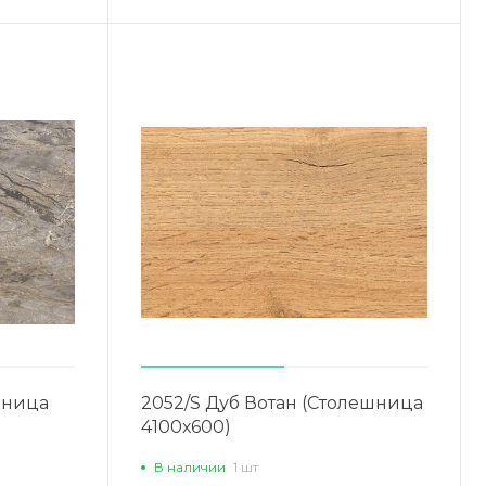
шница
2052/S Дуб Вотан (Столешница
4100х600)
В наличии
1 шт