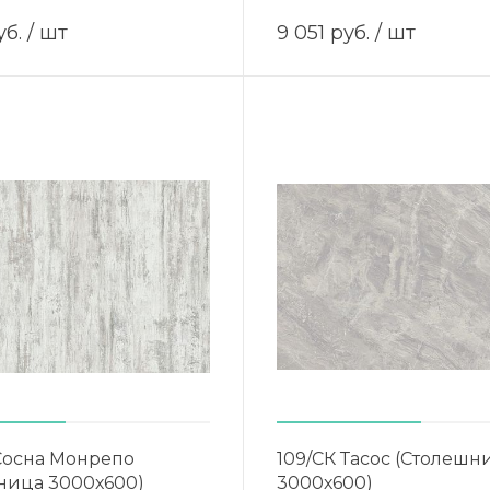
уб.
/ шт
9 051 руб.
/ шт
Сосна Монрепо
109/СК Тасос (Столешн
ница 3000х600)
3000х600)