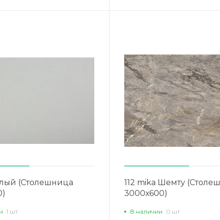
Белый (Столешница
112 mika Шемту (Столе
0)
3000х600)
и
1 шт
В наличии
0 шт