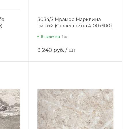
ба
3034/S Мрамор Марквина
)
синий (Столешница 4100х600)
В наличии
1 шт
9 240 руб.
/ шт