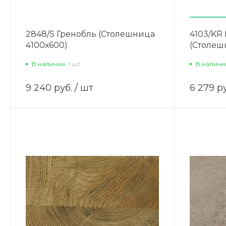
2848/S Гренобль (Столешница
4103/KR
4100х600)
(Столеш
В наличии
1 шт
В наличи
9 240 руб.
/ шт
6 279 ру